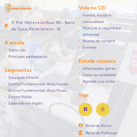
Vida no CEI
Família, escola e
comunidade
R. Prof. Ferreira da Rosa, 150 - Barra
Nutrição e segurança
da Tijuca, Rio de Janeiro - RJ
alimentar
Alunos de sempre
A escola
Eventos
Sobre nós
Princípios pedagógicos
Estude conosco
Informações gerais
Segmentos
Como se candidatar
Educação Infantil
Agende sua visita
Ensino Fundamental: Anos Iniciais
Ensino Fundamental: Anos Finais
Siga
Ensino Médio
Extensão em Inglês
Portal do Aluno
Portal do Professor