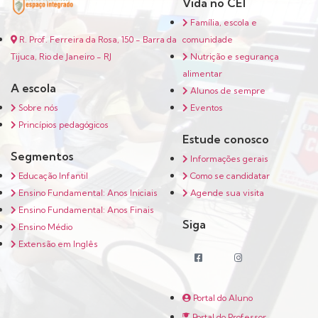
Vida no CEI
Família, escola e
comunidade
R. Prof. Ferreira da Rosa, 150 - Barra da
Nutrição e segurança
Tijuca, Rio de Janeiro - RJ
alimentar
A escola
Alunos de sempre
Eventos
Sobre nós
Princípios pedagógicos
Estude conosco
Segmentos
Informações gerais
Como se candidatar
Educação Infantil
Agende sua visita
Ensino Fundamental: Anos Iniciais
Ensino Fundamental: Anos Finais
Siga
Ensino Médio
Extensão em Inglês
Portal do Aluno
Portal do Professor